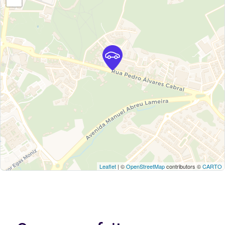
Leaflet
| ©
OpenStreetMap
contributors ©
CARTO