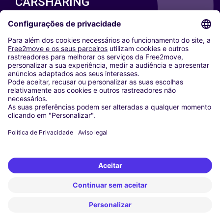
CARSHARING
NOSSAS CIDADES
Paris
Washington DC
Milan
Rome
Turin
Vienna
Berlin
Cologne
Dusseldorf
Frankfurt
Hamburg
Munich
Stuttgart
Amsterdam