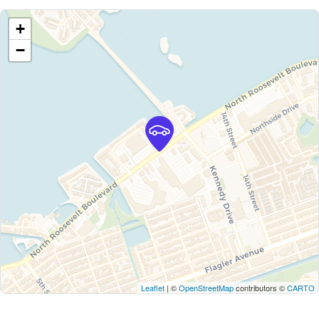
+
−
Leaflet
| ©
OpenStreetMap
contributors ©
CARTO