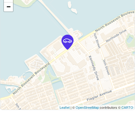
−
Leaflet
| ©
OpenStreetMap
contributors ©
CARTO