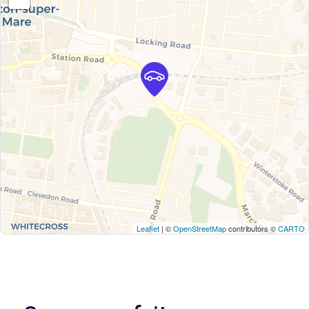
Leaflet
| ©
OpenStreetMap
contributors ©
CARTO