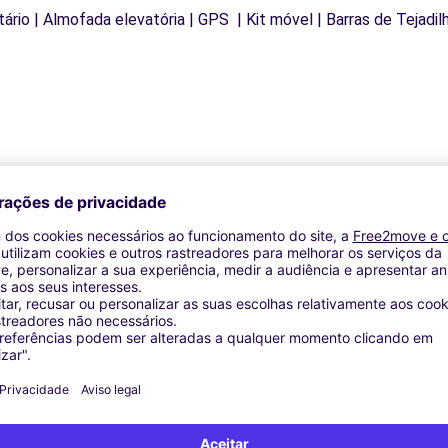
letário | Almofada elevatória | GPS | Kit móvel | Barras de Tejadi
Agências similares
 CANELLI (C)
 (C)