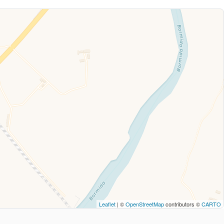
Leaflet
| ©
OpenStreetMap
contributors ©
CARTO