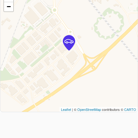
−
Leaflet
| ©
OpenStreetMap
contributors ©
CARTO