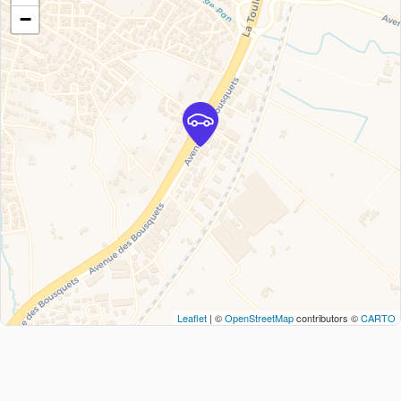
−
Leaflet
| ©
OpenStreetMap
contributors ©
CARTO