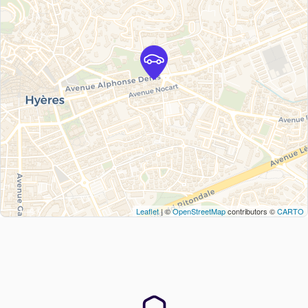
Leaflet
| ©
OpenStreetMap
contributors ©
CARTO