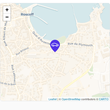
+
−
Leaflet
| ©
OpenStreetMap
contributors ©
CARTO