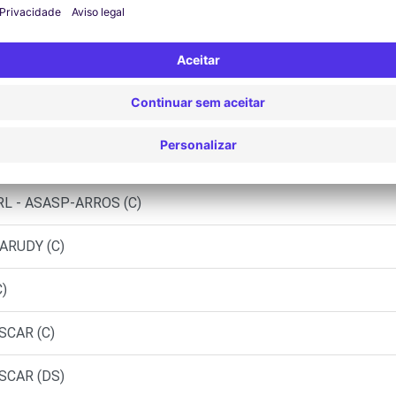
UTOSPHERE - OLORON SAINTE MARIE (P)
TOSPHERE - BILLERE (P)
TRANINE - LASSEUBE (C)
L - ASASP-ARROS (C)
ARUDY (C)
)
SCAR (C)
SCAR (DS)