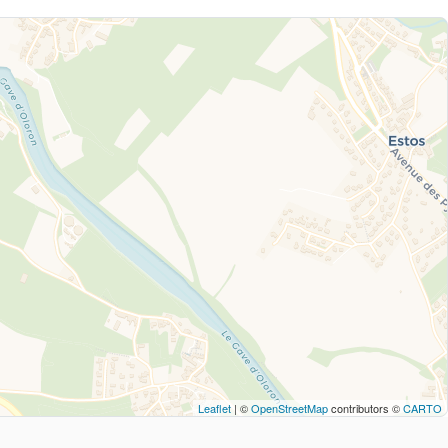
Leaflet
| ©
OpenStreetMap
contributors ©
CARTO