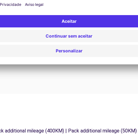
Assistência 24/7
Problemas na estrada? O nosso serviço de apoio
D
os
está disponível a qualquer momento para garantir
va
.
uma viagem ininterrupta.
ck additional mileage (400KM) | Pack additional mileage (50KM)