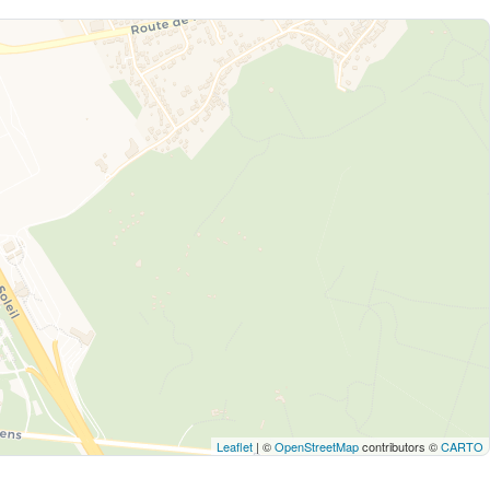
Leaflet
| ©
OpenStreetMap
contributors ©
CARTO