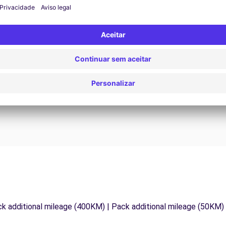
Assistência 24/7
Problemas na estrada? O nosso serviço de apoio
D
os
está disponível a qualquer momento para garantir
va
.
uma viagem ininterrupta.
ck additional mileage (400KM) | Pack additional mileage (50KM)