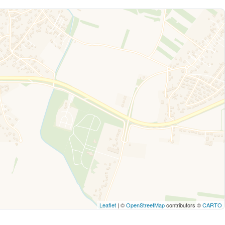
Leaflet
| ©
OpenStreetMap
contributors ©
CARTO