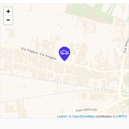
+
−
Leaflet
| ©
OpenStreetMap
contributors ©
CARTO