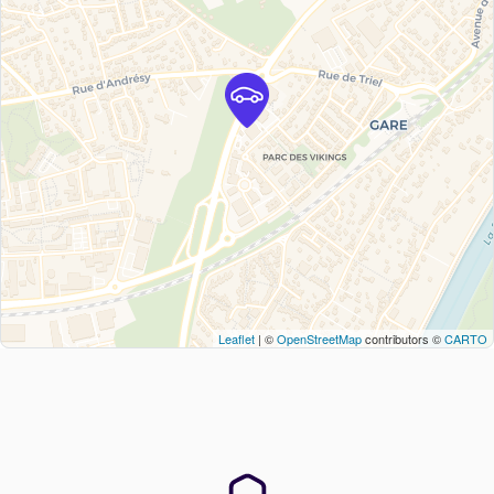
Leaflet
| ©
OpenStreetMap
contributors ©
CARTO