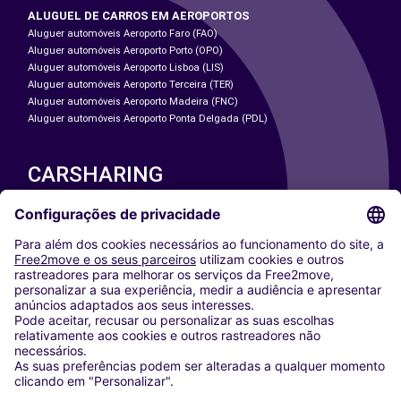
ALUGUEL DE CARROS EM AEROPORTOS
Aluguer automóveis Aeroporto Faro (FAO)
Aluguer automóveis Aeroporto Porto (OPO)
Aluguer automóveis Aeroporto Lisboa (LIS)
Aluguer automóveis Aeroporto Terceira (TER)
Aluguer automóveis Aeroporto Madeira (FNC)
Aluguer automóveis Aeroporto Ponta Delgada (PDL)
CARSHARING
NOSSAS CIDADES
Paris
Washington DC
Milan
Rome
Turin
Vienna
Berlin
Cologne
Dusseldorf
Frankfurt
Hamburg