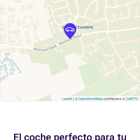
Leaflet
| ©
OpenStreetMap
contributors ©
CARTO
El coche perfecto para tu