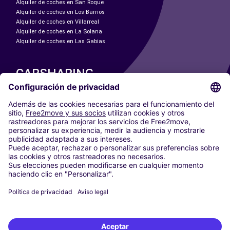
Alquiler de coches en San Roque
Alquiler de coches en Los Barrios
Alquiler de coches en Villarreal
Alquiler de coches en La Solana
Alquiler de coches en Las Gabias
CARSHARING
NUESTRAS CIUDADES
Paris
Madrid
Washington DC
Milán
Roma
Turín
Viena
Berlín
Colonia
Düsseldorf
Fráncfort
Hamburgo
Múnich