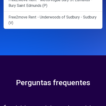
Bury Saint Edmunds (P)
Free2move Rent - Underwoods of Sudbury - Sudbury
(V)
Perguntas frequentes