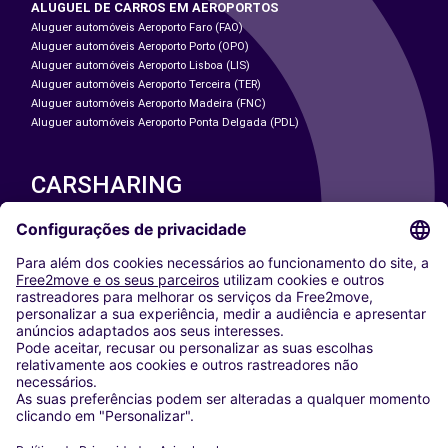
ALUGUEL DE CARROS EM AEROPORTOS
Aluguer automóveis Aeroporto Faro (FAO)
Aluguer automóveis Aeroporto Porto (OPO)
Aluguer automóveis Aeroporto Lisboa (LIS)
Aluguer automóveis Aeroporto Terceira (TER)
Aluguer automóveis Aeroporto Madeira (FNC)
Aluguer automóveis Aeroporto Ponta Delgada (PDL)
CARSHARING
NOSSAS CIDADES
Paris
Washington DC
Milan
Rome
Turin
Vienna
Berlin
Cologne
Dusseldorf
Frankfurt
Hamburg