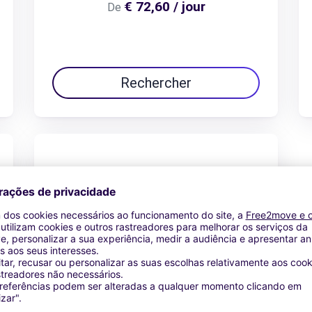
€ 72,60 / jour
De
Rechercher
Peugeot 508 sw
€ 104,92 / jour
De