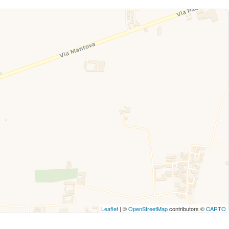
Leaflet
| ©
OpenStreetMap
contributors ©
CARTO