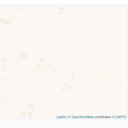
Leaflet
| ©
OpenStreetMap
contributors ©
CARTO