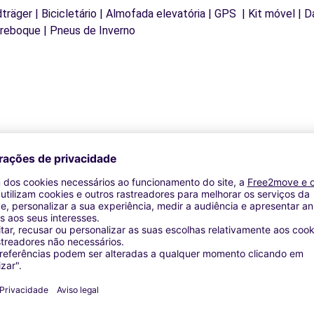
adträger | Bicicletário | Almofada elevatória | GPS | Kit móvel | 
 reboque | Pneus de Inverno
Agências similares
IA