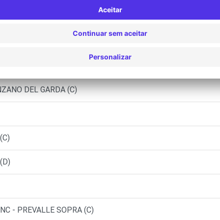
CIA (C)
CIA (O)
NZANO DEL GARDA (C)
(C)
(D)
SNC - PREVALLE SOPRA (C)