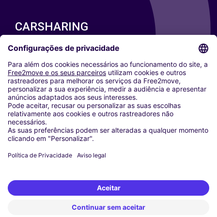
CARSHARING
NOSSAS CIDADES
Paris
Washington DC
Milan
Rome
Turin
Vienna
Berlin
Cologne
Dusseldorf
Frankfurt
Hamburg
Munich
Stuttgart
Amsterdam