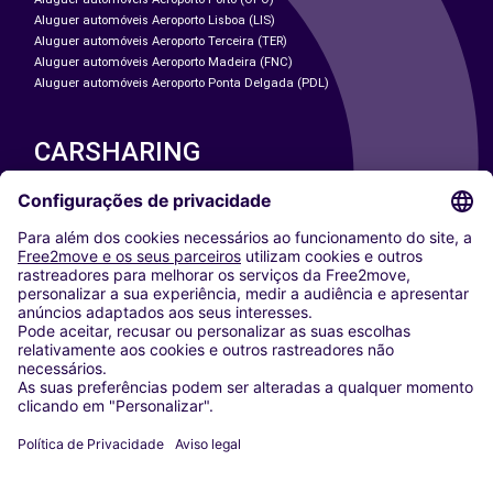
Aluguer automóveis Aeroporto Lisboa (LIS)
Aluguer automóveis Aeroporto Terceira (TER)
Aluguer automóveis Aeroporto Madeira (FNC)
Aluguer automóveis Aeroporto Ponta Delgada (PDL)
CARSHARING
NOSSAS CIDADES
Paris
Washington DC
Milan
Rome
Turin
Vienna
Berlin
Cologne
Dusseldorf
Frankfurt
Hamburg
Munich
Stuttgart
Amsterdam