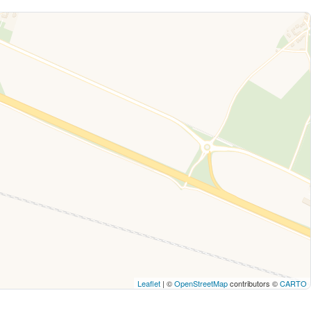
Leaflet
| ©
OpenStreetMap
contributors ©
CARTO