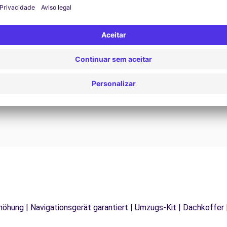
Assistência 24/7
Problemas na estrada? O nosso serviço de apoio
D
os
está disponível a qualquer momento para garantir
va
.
uma viagem ininterrupta.
rhöhung | Navigationsgerät garantiert | Umzugs-Kit | Dachkoffer 