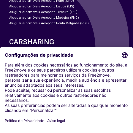
Aluguer automóveis Aeroporto Porto (OPO)
Aluguer automóveis Aeroporto Lisboa (LIS)
Aluguer automóveis Aeroporto Terceira (TER)
Aluguer automóveis Aeroporto Madeira (FNC)
Aluguer automóveis Aeroporto Ponta Delgada (PDL)
CARSHARING
NOSSAS CIDADES
Paris
Washington DC
Milan
Rome
Turin
Vienna
Berlin
Cologne
Dusseldorf
Frankfurt
Hamburg
Munich
Stuttgart
Amsterdam