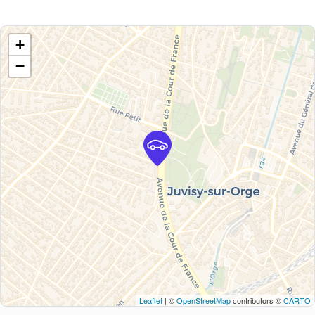
+
−
Leaflet
| ©
OpenStreetMap
contributors ©
CARTO