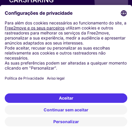
CARSHARING
NOSSAS CIDADES
Paris
Washington DC
Milan
Rome
Turin
Vienna
Berlin
Cologne
Dusseldorf
Frankfurt
Hamburg
Munich
Stuttgart
Amsterdam