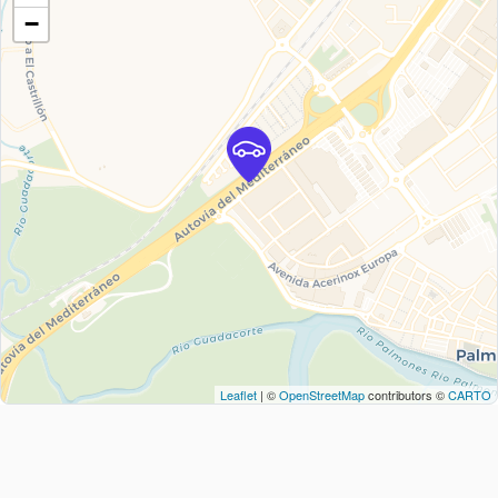
−
Leaflet
| ©
OpenStreetMap
contributors ©
CARTO