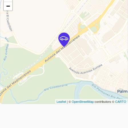
−
Leaflet
| ©
OpenStreetMap
contributors ©
CARTO