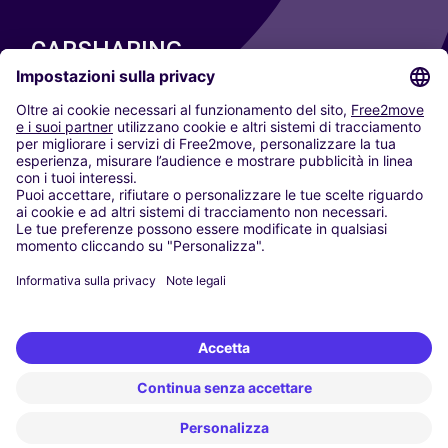
CARSHARING
LE NOSTRE CITTÀ
Paris
Madrid
Washington DC
Milano
Roma
Torino
Vienna
Berlino
Colonia
Düsseldorf
Francoforte
Amburgo
Monaco di Baviera
Stoccarda
Amsterdam