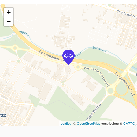
+
−
Leaflet
| ©
OpenStreetMap
contributors ©
CARTO