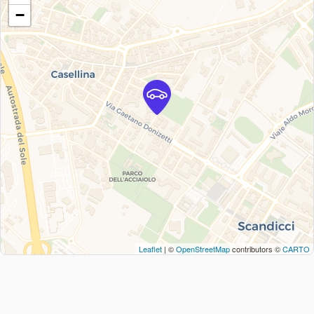
−
Leaflet
| ©
OpenStreetMap
contributors ©
CARTO