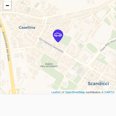
−
Leaflet
| ©
OpenStreetMap
contributors ©
CARTO