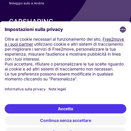
Noleggio auto a Andria
CARSHARING
LE NOSTRE CITTÀ
Paris
Madrid
Washington DC
Milano
Roma
Torino
Vienna
Berlino
Colonia
Düsseldorf
Francoforte
Amburgo
Monaco di Baviera
Stoccarda
Amsterdam