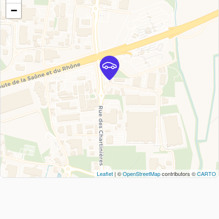
−
Leaflet
| ©
OpenStreetMap
contributors ©
CARTO