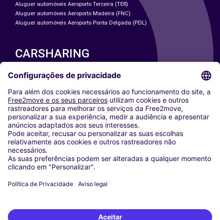
Aluguer automóveis Aeroporto Terceira (TER)
Aluguer automóveis Aeroporto Madeira (FNC)
Aluguer automóveis Aeroporto Ponta Delgada (PDL)
CARSHARING
NOSSAS CIDADES
Paris
Washington DC
Milan
Rome
Turin
Vienna
Berlin
Cologne
Dusseldorf
Frankfurt
Hamburg
Munich
Stuttgart
Amsterdam