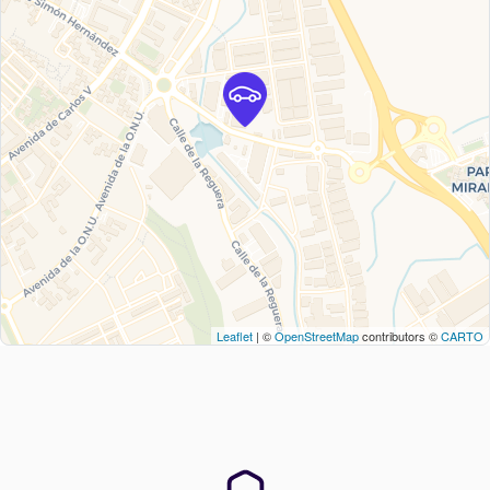
Leaflet
| ©
OpenStreetMap
contributors ©
CARTO