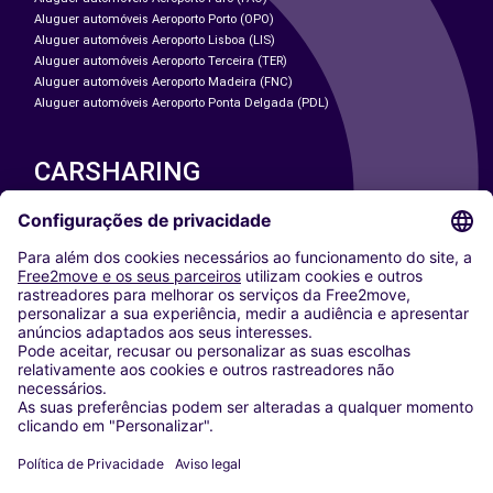
Aluguer automóveis Aeroporto Porto (OPO)
Aluguer automóveis Aeroporto Lisboa (LIS)
Aluguer automóveis Aeroporto Terceira (TER)
Aluguer automóveis Aeroporto Madeira (FNC)
Aluguer automóveis Aeroporto Ponta Delgada (PDL)
CARSHARING
NOSSAS CIDADES
Paris
Washington DC
Milan
Rome
Turin
Vienna
Berlin
Cologne
Dusseldorf
Frankfurt
Hamburg
Munich
Stuttgart