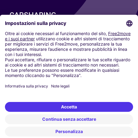
CARSHARING
LE NOSTRE CITTÀ
Paris
Madrid
Washington DC
Milano
Roma
Torino
Vienna
Berlino
Colonia
Düsseldorf
Francoforte
Amburgo
Monaco di Baviera
Stoccarda
Amsterdam