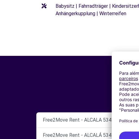
Babysitz | Fahrradträger | Kindersitze
Anhängerkupplung | Winterreifen
Free2Move Rent - ALCALA 534 - Coslada (P
Free2Move Rent - ALCALÁ 534 - Madrid (C)