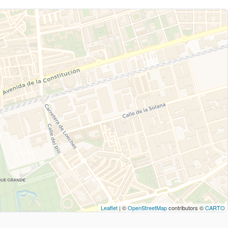
Leaflet
| ©
OpenStreetMap
contributors ©
CARTO