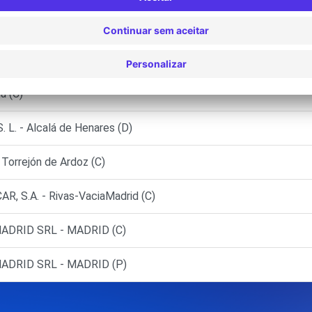
ID (O)
RREJON DE ARDOZ
a (C)
. - Alcalá de Henares (D)
rrejón de Ardoz (C)
 S.A. - Rivas-VaciaMadrid (C)
DRID SRL - MADRID (C)
DRID SRL - MADRID (P)