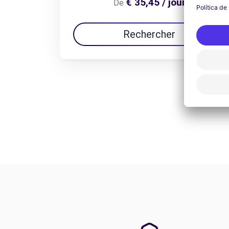
€ 35,45 / jour
De
Rechercher