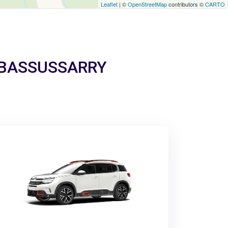
Leaflet
| ©
OpenStreetMap
contributors ©
CARTO
 a BASSUSSARRY