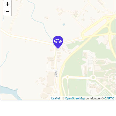
+
−
Leaflet
| ©
OpenStreetMap
contributors ©
CARTO