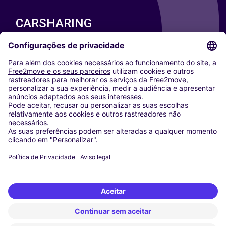
CARSHARING
NOSSAS CIDADES
Paris
Washington DC
Milan
Rome
Turin
Vienna
Berlin
Cologne
Dusseldorf
Frankfurt
Hamburg
Munich
Stuttgart
Amsterdam