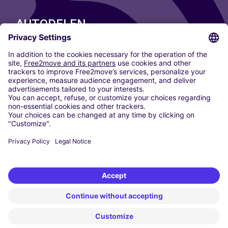
AUTODELEN
ONZE STEDEN
Paris
Madrid
Washington DC
Milaan
Rome
Turijn
Wenen
Berlijn
Keulen
Düsseldorf
Frankfurt
Hamburg
München
Stuttgart
Amsterdam