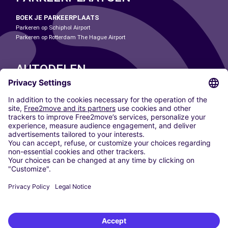
BOEK JE PARKEERPLAATS
Parkeren op Schiphol Airport
Parkeren op Rotterdam The Hague Airport
AUTODELEN
ONZE STEDEN
Paris
Madrid
Washington DC
Milaan
Rome
Turijn
Wenen
Berlijn
Keulen
Düsseldorf
Frankfurt
Hamburg
München
Stuttgart