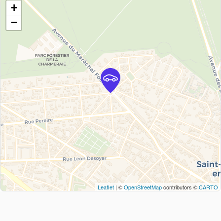
+
−
Leaflet
| ©
OpenStreetMap
contributors ©
CARTO