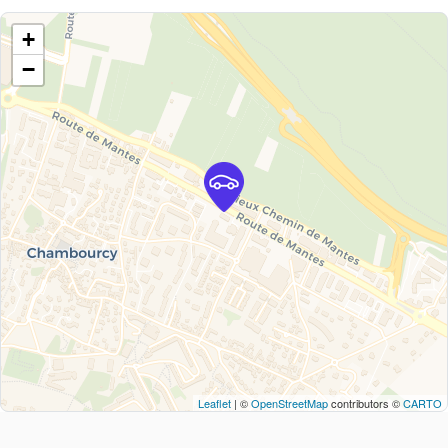
+
−
Leaflet
| ©
OpenStreetMap
contributors ©
CARTO