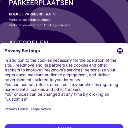
PARKEERPLAATSEN
BOEK JE PARKEERPLAATS
Parkeren op Schiphol Airport
Parkeren op Rotterdam The Hague Airport
AUTODELEN
ONZE STEDEN
Paris
Madrid
Washington DC
Milaan
Rome
Turijn
Wenen
Berlijn
Keulen
Düsseldorf
Frankfurt
Hamburg
München