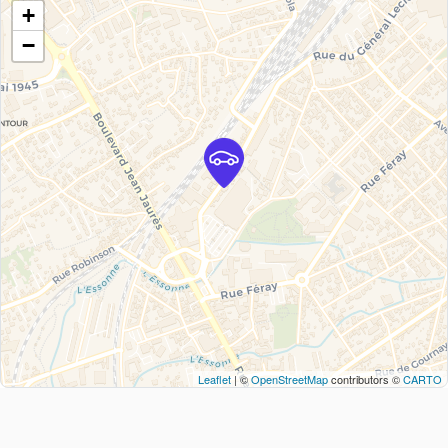
+
−
Leaflet
| ©
OpenStreetMap
contributors ©
CARTO