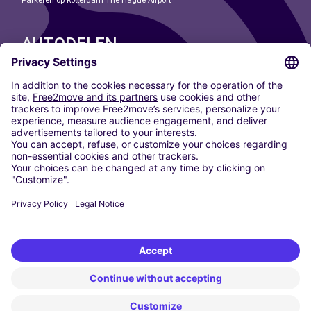
Parkeren op Rotterdam The Hague Airport
AUTODELEN
ONZE STEDEN
Paris
Madrid
Washington DC
Milaan
Rome
Turijn
Wenen
Berlijn
Keulen
Düsseldorf
Frankfurt
Hamburg
München
Stuttgart
Amsterdam