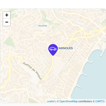
+
−
Leaflet
| ©
OpenStreetMap
contributors ©
CARTO