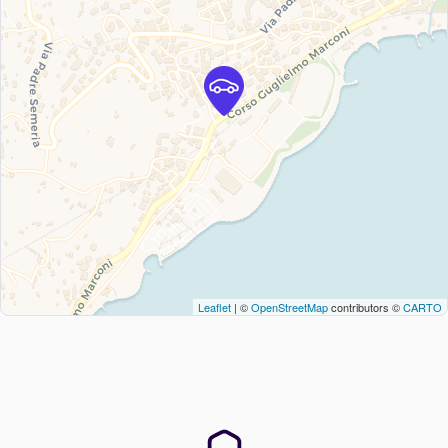
Leaflet
| ©
OpenStreetMap
contributors ©
CARTO