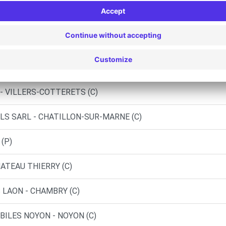
EGNE - COMPIEGNE (P)
 VILLENEUVE ST GERMAIN (DS)
- LA CROIX-ST-OUEN (C)
- VILLERS-COTTERETS (C)
ILS SARL - CHATILLON-SUR-MARNE (C)
(P)
HATEAU THIERRY (C)
 LAON - CHAMBRY (C)
BILES NOYON - NOYON (C)