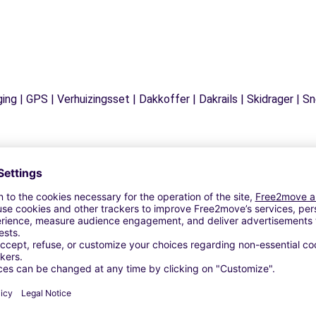
ging | GPS | Verhuizingsset | Dakkoffer | Dakrails | Skidrager 
Vergelijkbare Agentschappen