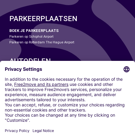
PARKEERPLAATSEN
BOEK JE PARKEERPLAATS
Parkeren op Schiphol Airport
Parkeren op Rotterdam The Hague Airport
AUTODELEN
ONZE STEDEN
Paris
Madrid
Washington DC
Milaan
Rome
Turijn
Wenen
Berlijn
Keulen
Düsseldorf