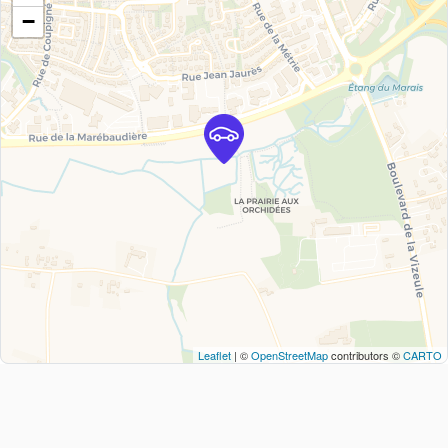
−
Leaflet
| ©
OpenStreetMap
contributors ©
CARTO