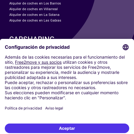
Alquiler de coches en Los Barrios
Alquiler de coches en Villarreal
Alquiler de coches en La Solana
Alquiler de coches en Las Gabias
CARSHARING
NUESTRAS CIUDADES
Paris
Madrid
Washington DC
Milán
Roma
Turín
Viena
Berlín
Colonia
Düsseldorf
Fráncfort
Hamburgo
Múnich
Stuttgart