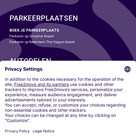
PARKEERPLAATSEN
BOEK JE PARKEERPLAATS
Parkeren op Schiphol Airport
Parkeren op Rotterdam The Hague Airport
AUTODELEN
ONZE STEDEN
Paris
Madrid
Washington DC
Milaan
Rome
Turijn
Wenen
Berlijn
Keulen
Düsseldorf