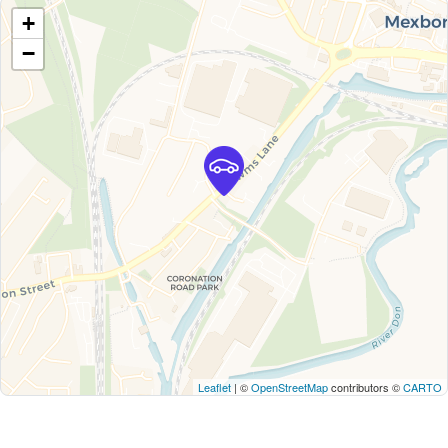
+
−
Leaflet
| ©
OpenStreetMap
contributors ©
CARTO