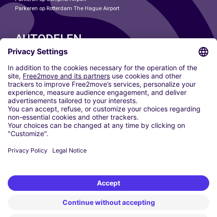
Parkeren op Rotterdam The Hague Airport
AUTODELEN
ONZE STEDEN
Paris
Madrid
Washington DC
Milaan
Rome
Turijn
Wenen
Berlijn
Keulen
Düsseldorf
Frankfurt
Hamburg
München
Stuttgart
Amsterdam